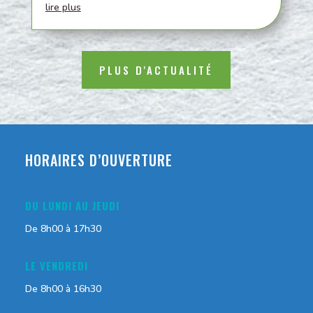
lire plus
PLUS D'ACTUALITÉ
HORAIRES D’OUVERTURE
DU LUNDI AU JEUDI
De 8h00 à 17h30
LE VENDREDI
De 8h00 à 16h30